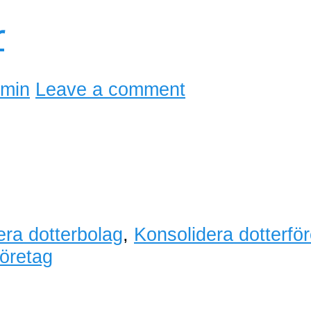
r
min
Leave a comment
era dotterbolag
,
Konsolidera dotterfö
företag