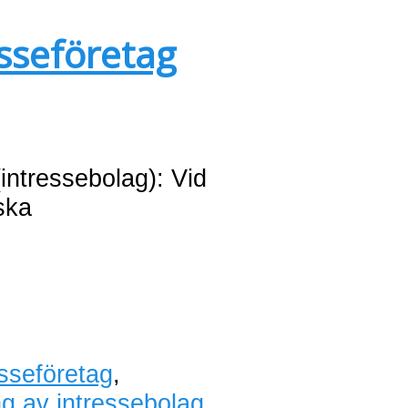
esseföretag
(intressebolag): Vid
ska
esseföretag
,
ng av intressebolag
,