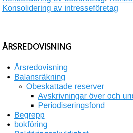
Konsolidering av intresseföretag
ÅRSREDOVISNING
Årsredovisning
Balansräkning
Obeskattade reserver
Avskrivningar över och un
Periodiseringsfond
Begrepp
bokföring