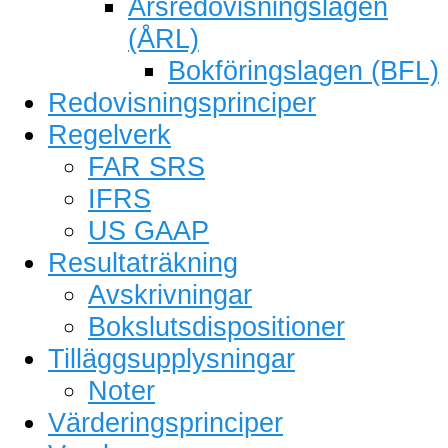
Årsredovisningslagen
(ÅRL)
Bokföringslagen (BFL)
Redovisningsprinciper
Regelverk
FAR SRS
IFRS
US GAAP
Resultaträkning
Avskrivningar
Bokslutsdispositioner
Tilläggsupplysningar
Noter
Värderingsprinciper