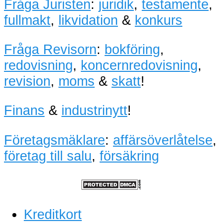
Fråga Juristen
:
juridik
,
testamente
,
fullmakt
,
likvidation
&
konkurs
Fråga Revisorn
:
bokföring
,
redovisning
,
koncernredovisning
,
revision
,
moms
&
skatt
!
Finans
&
industrinytt
!
Företagsmäklare
:
affärsöverlåtelse
,
företag till salu
,
försäkring
Kreditkort