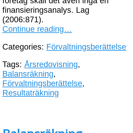
företag skall det även ingå en
finansieringsanalys. Lag
(2006:871).
Continue reading…
Categories:
Förvaltningsberättelse
Tags:
Årsredovisning
,
Balansräkning
,
Förvaltningsberättelse
,
Resultaträkning