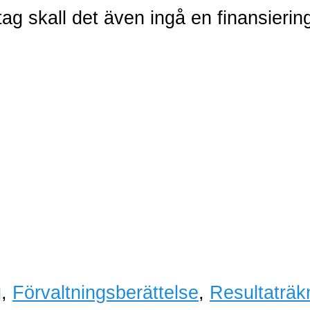
etag skall det även ingå en finansieri
g
,
Förvaltningsberättelse
,
Resultaträk