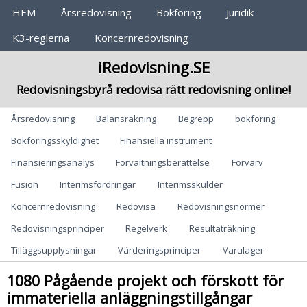
Huvudmeny
HEM
Årsredovisning
Bokföring
Juridik
K3-reglerna
Koncernredovisning
iRedovisning.SE
Redovisningsbyrå redovisa rätt redovisning online!
Categories
Årsredovisning
Balansräkning
Begrepp
bokföring
Bokföringsskyldighet
Finansiella instrument
Finansieringsanalys
Förvaltningsberättelse
Förvärv
Fusion
Interimsfordringar
Interimsskulder
Koncernredovisning
Redovisa
Redovisningsnormer
Redovisningsprinciper
Regelverk
Resultaträkning
Tilläggsupplysningar
Värderingsprinciper
Varulager
1080 Pågående projekt och förskott för
immateriella anläggningstillgångar