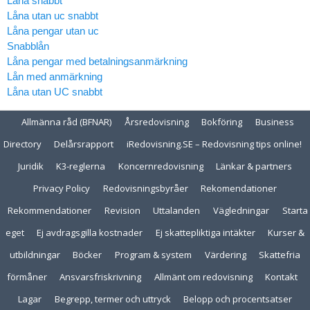
Låna snabbt
Låna utan uc snabbt
Låna pengar utan uc
Snabblån
Låna pengar med betalningsanmärkning
Lån med anmärkning
Låna utan UC snabbt
Allmänna råd (BFNAR)
Årsredovisning
Bokföring
Business
Directory
Delårsrapport
iRedovisning.SE – Redovisning tips online!
Juridik
K3-reglerna
Koncernredovisning
Länkar & partners
Privacy Policy
Redovisningsbyråer
Rekomendationer
Rekommendationer
Revision
Uttalanden
Vägledningar
Starta
eget
Ej avdragsgilla kostnader
Ej skattepliktiga intäkter
Kurser &
utbildningar
Böcker
Program & system
Värdering
Skattefria
förmåner
Ansvarsfriskrivning
Allmänt om redovisning
Kontakt
Lagar
Begrepp, termer och uttryck
Belopp och procentsatser