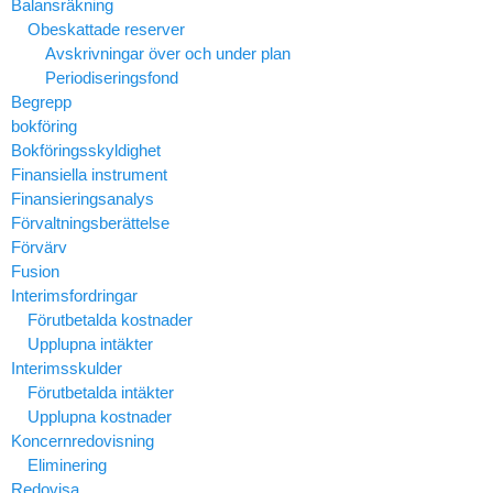
Balansräkning
Obeskattade reserver
Avskrivningar över och under plan
Periodiseringsfond
Begrepp
bokföring
Bokföringsskyldighet
Finansiella instrument
Finansieringsanalys
Förvaltningsberättelse
Förvärv
Fusion
Interimsfordringar
Förutbetalda kostnader
Upplupna intäkter
Interimsskulder
Förutbetalda intäkter
Upplupna kostnader
Koncernredovisning
Eliminering
Redovisa