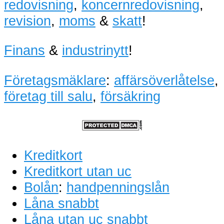
redovisning
,
koncernredovisning
,
revision
,
moms
&
skatt
!
Finans
&
industrinytt
!
Företagsmäklare
:
affärsöverlåtelse
,
företag till salu
,
försäkring
Kreditkort
Kreditkort utan uc
Bolån
:
handpenningslån
Låna snabbt
Låna utan uc snabbt