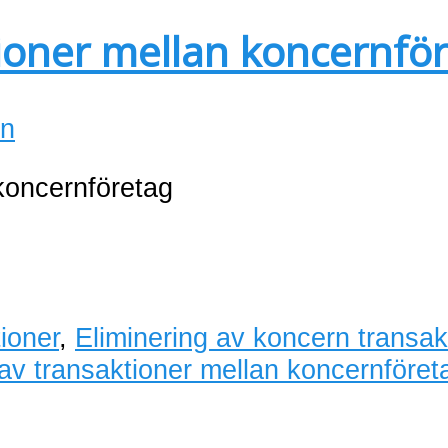
tioner mellan koncernfö
in
 koncernföretag
ioner
,
Eliminering av koncern transak
 av transaktioner mellan koncernföret