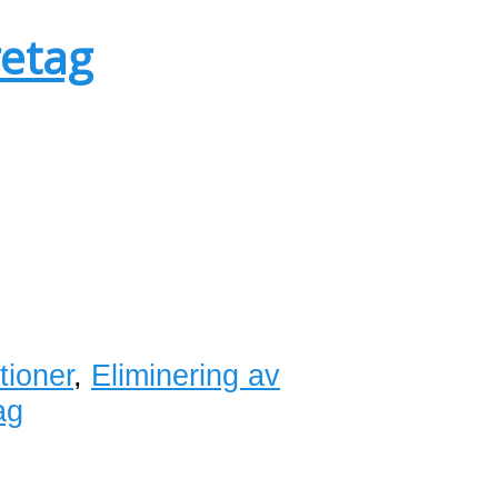
retag
tioner
,
Eliminering av
ag