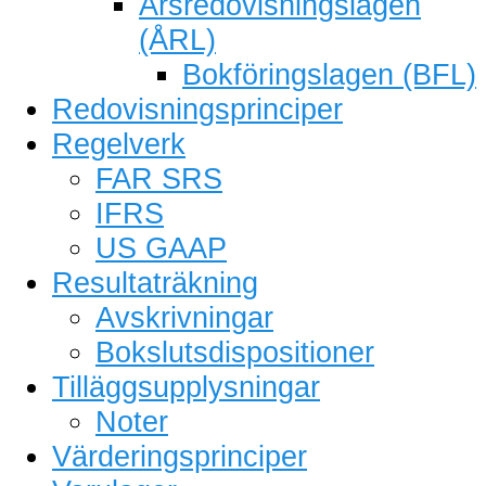
Årsredovisningslagen
(ÅRL)
Bokföringslagen (BFL)
Redovisningsprinciper
Regelverk
FAR SRS
IFRS
US GAAP
Resultaträkning
Avskrivningar
Bokslutsdispositioner
Tilläggsupplysningar
Noter
Värderingsprinciper