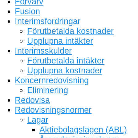
Förvärv
Fusion
Interimsfordringar
Förutbetalda kostnader
Upplupna intäkter
Interimsskulder
Förutbetalda intäkter
Upplupna kostnader
Koncernredovisning
Eliminering
Redovisa
Redovisningsnormer
Lagar
Aktiebolagslagen (ABL)