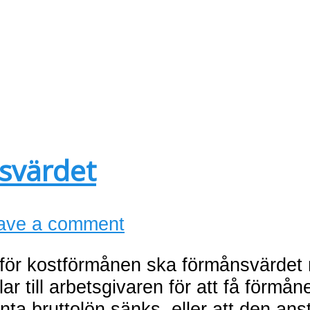
svärdet
ave a comment
 för kostförmånen ska förmånsvärdet
r till arbetsgivaren för att få förmån
nta bruttolön sänks, eller att den ans