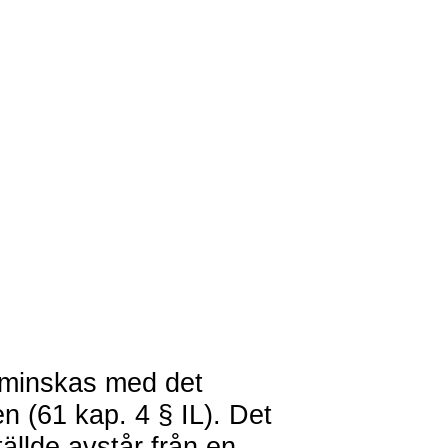
 minskas med det
en (61 kap. 4 § IL). Det
tällde avstår från en