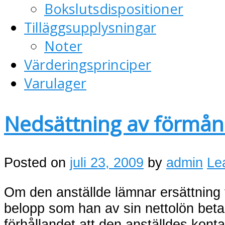
Bokslutsdispositioner
Tilläggsupplysningar
Noter
Värderingsprinciper
Varulager
Nedsättning av förmån
Posted on
juli 23, 2009
by
admin
Le
Om den anställde lämnar ersättning
belopp som han av sin nettolön betala
förhållandet att den anställdes konta