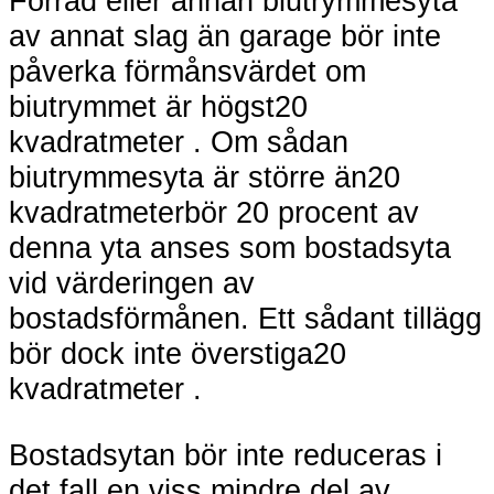
Förråd eller annan biutrymmesyta
av annat slag än garage bör inte
påverka förmånsvärdet om
biutrymmet är högst20
kvadratmeter . Om sådan
biutrymmesyta är större än20
kvadratmeterbör 20 procent av
denna yta anses som bostadsyta
vid värderingen av
bostadsförmånen. Ett sådant tillägg
bör dock inte överstiga20
kvadratmeter .
Bostadsytan bör inte reduceras i
det fall en viss mindre del av