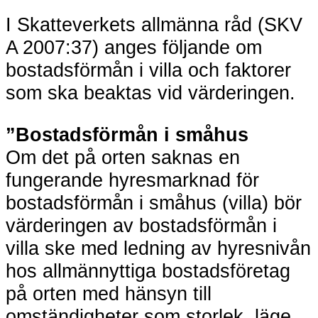
I Skatteverkets allmänna råd (SKV
A 2007:37) anges följande om
bostadsförmån i villa och faktorer
som ska beaktas vid värderingen.
”Bostadsförmån i småhus
Om det på orten saknas en
fungerande hyresmarknad för
bostadsförmån i småhus (villa) bör
värderingen av bostadsförmån i
villa ske med ledning av hyresnivån
hos allmännyttiga bostadsföretag
på orten med hänsyn till
omständigheter som storlek, läge,