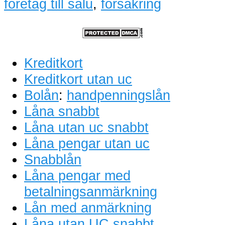
företag till salu
,
försäkring
Kreditkort
Kreditkort utan uc
Bolån
:
handpenningslån
Låna snabbt
Låna utan uc snabbt
Låna pengar utan uc
Snabblån
Låna pengar med
betalningsanmärkning
Lån med anmärkning
Låna utan UC snabbt