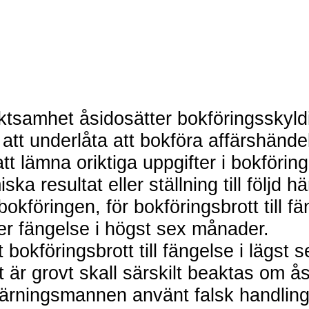
tsamhet åsidosätter bokföringsskyldi
tt underlåta att bokföra affärshändel
 lämna oriktiga uppgifter i bokföring
 resultat eller ställning till följd hä
öringen, för bokföringsbrott till fän
eller fängelse i högst sex månader.
bokföringsbrott till fängelse i lägst
är grovt skall särskilt beaktas om å
ärningsmannen använt falsk handling