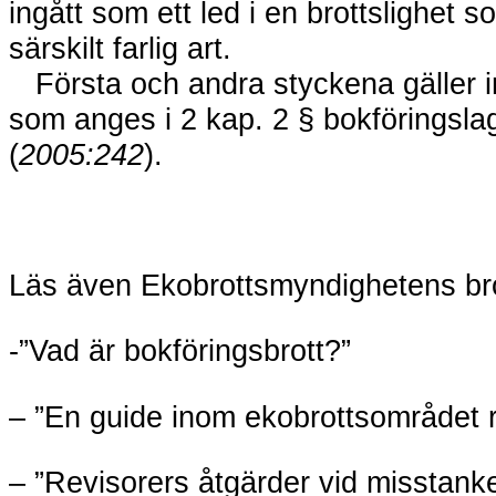
ingått som ett led i en brottslighet 
särskilt farlig art.
Första och andra styckena gäller in
som anges i 2 kap. 2 § bokföringsl
(
2005:242
).
Läs äv
en Ekobrottsmyndighetens br
-”Vad är bokföringsbrott?”
– ”En guide inom ekobrottsområdet ri
– ”Revisorers åtgärder vid misstank