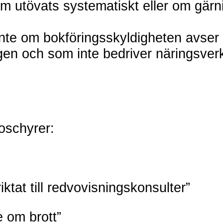
som utövats systematiskt eller om gär
te om bokföringsskyldigheten avser 
agen och som inte bedriver näringsve
oschyrer:
ktat till redvovisningskonsulter”
e om brott”