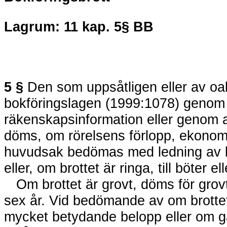
Lagrum: 11 kap. 5§ BB
5 §
Den som uppsåtligen eller av oak
bokföringslagen (1999:1078) genom a
räkenskapsinformation eller genom att
döms, om rörelsens förlopp, ekonomiska
huvudsak bedömas med ledning av bokf
eller, om brottet är ringa, till böter 
Om brottet är grovt, döms för grovt 
sex år. Vid bedömande av om brottet 
mycket betydande belopp eller om g