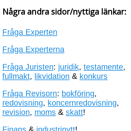
Några andra sidor/nyttiga länkar:
Fråga Experten
Fråga Experterna
Fråga Juristen
:
juridik
,
testamente
,
fullmakt
,
likvidation
&
konkurs
Fråga Revisorn
:
bokföring
,
redovisning
,
koncernredovisning
,
revision
,
moms
&
skatt
!
Finans
&
industrinytt
!