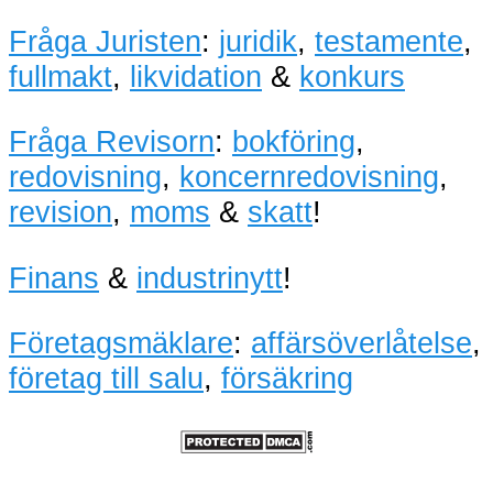
Fråga Juristen
:
juridik
,
testamente
,
fullmakt
,
likvidation
&
konkurs
Fråga Revisorn
:
bokföring
,
redovisning
,
koncernredovisning
,
revision
,
moms
&
skatt
!
Finans
&
industrinytt
!
Företagsmäklare
:
affärsöverlåtelse
,
företag till salu
,
försäkring