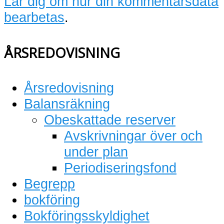
Lär dig om hur din kommentarsdata
bearbetas
.
ÅRSREDOVISNING
Årsredovisning
Balansräkning
Obeskattade reserver
Avskrivningar över och
under plan
Periodiseringsfond
Begrepp
bokföring
Bokföringsskyldighet