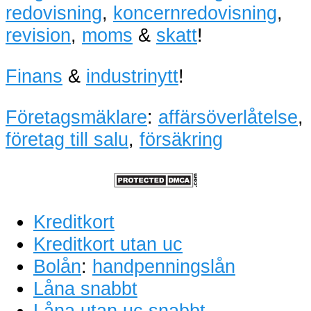
redovisning
,
koncernredovisning
,
revision
,
moms
&
skatt
!
Finans
&
industrinytt
!
Företagsmäklare
:
affärsöverlåtelse
,
företag till salu
,
försäkring
Kreditkort
Kreditkort utan uc
Bolån
:
handpenningslån
Låna snabbt
Låna utan uc snabbt